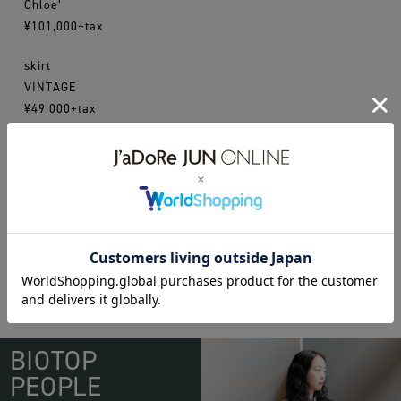
Chloe’
¥101,000+tax
skirt
VINTAGE
¥49,000+tax
chloé
michelvivien
BIOTOP
PEOPLE