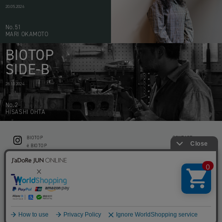
20.05.2026
No.51
MARI OKAMOTO
BIOTOP
SIDE-B
28.10.2024
No.2
HISASHI OHTA
BIOTOP
CONTACT
ë BIOTOP
PRIVACY POLICY
Flower shop BIOTOP by zero two THREE
ABOUT THIS SITE
KEEP GREEN BIOTOP
RECRUIT
RAMUSIO BIOTOP FUKUOKA
STORE INFO
bw BIOTOP
KITCHEN bw BIOTOP
Copyright © BIOTOP All Right Reserved.