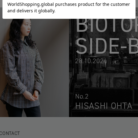
BIOTO
SIDE-
28.10.2024
No.2
HISASHI OHTA
CONTACT