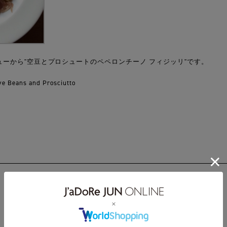
ーから"空豆とプロシュートのペペロンチーノ フィジッリ"です。
ve Beans and Prosciutto