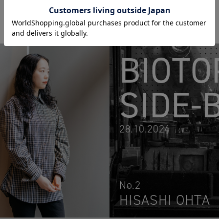
BIOTO
SIDE-
28.10.2024
No.2
HISASHI OHTA