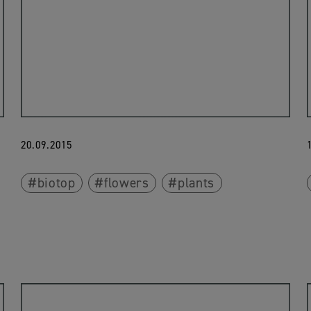
20.09.2015
biotop
flowers
plants