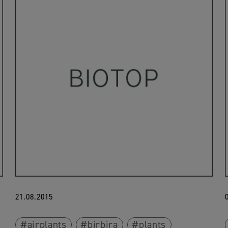
21.08.2015
airplants
birbira
plants