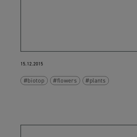
15.12.2015
biotop
flowers
plants