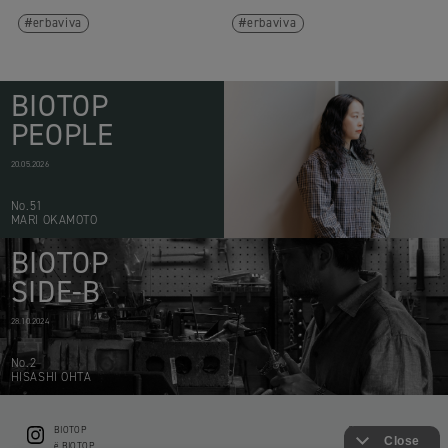
erbaviva
erbaviva
BIOTOP
PEOPLE
20.05.2026
No.51
MARI OKAMOTO
BIOTOP
SIDE-B
28.10.2024
No.2
HISASHI OHTA
BIOTOP
CONTACT
ë BIOTOP
PRIVACY POLICY