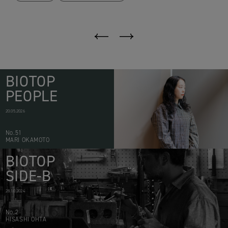
BIOTOP
PEOPLE
20.05.2026
No.51
MARI OKAMOTO
BIOTOP
SIDE-B
28.10.2024
No.2
HISASHI OHTA