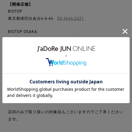
【開催店舗】
BIOTOP
東京都港区白金台4-6-44
03-3444-2421
BIOTOP OSAKA
大阪市西区南堀江1-16-1 メブロ16番館 1/2/4F
06-6531-
8223
BIOTOP FUKUOKA
福岡市中央区赤坂2-6-30
092-751-7061
ONLINE STORE :
https://product.jadore-
jun.jp/biotop/search
・
店頭のみで取り扱いの対象品もございますのでご了承ください
ませ。