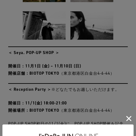
＜ Seya. POP-UP SHOP ＞
開催日：11月1日 (金) – 11月10日 (日)
開催店舗：BIOTOP TOKYO
（東京都港区白金台4-6-44）
＜ Reception Party ＞
※どなたでもお越しいただけます。
開催日：11/1(金) 18:00-21:00
開催場所：BIOTOP TOKYO
（東京都港区白金台4-6-44）
POP-UP SHOP初日の11/1(金)に、POP-UP SHOP開催を記念
したレセプションを行います。