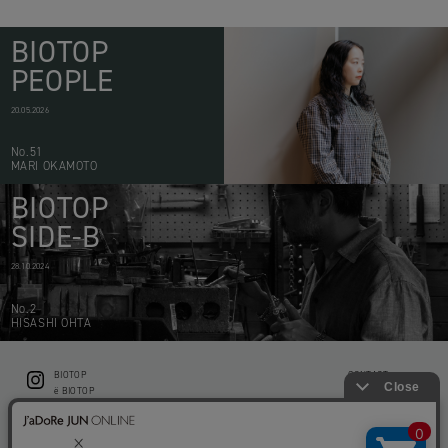
BIOTOP
PEOPLE
20.05.2026
No.51
MARI OKAMOTO
BIOTOP
SIDE-B
28.10.2024
No.2
HISASHI OHTA
BIOTOP
CONTACT
ë BIOTOP
PRIVACY POLICY
Flower shop BIOTOP by zero two THREE
ABOUT THIS SITE
KEEP GREEN BIOTOP
RECRUIT
RAMUSIO BIOTOP FUKUOKA
STORE INFO