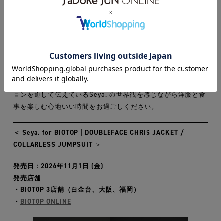
Seya.の洋服の展開に加えて、今回のイベントの為にパリから
お招きするミシュランの星付きレストランで腕を磨いた
“Dynasty” Hanzhou Piao と、BIOTOP TOKYO 3F にあるレス
トラン “LIKE” 原太一氏がコラボレーションしたケータリング
を提供いたします。
旅を通して感じられた世界の様々な文化的価値感をクリエーシ
ョンを通して伝えているSeya. の世界観を感じながら洋服と食
事を楽しむ心地いい時間をお過ごしください。
＜ Seya. for BIOTOP | DOUBLEFACE CHRIS JACKET /
COLLARLESS JUMPSUIT
＞
発売日：2024年11月1日 (金)
発売店舗
・BIOTOP 3店舗（白金台、大阪、福岡）
・
BIOTOP ONLINE