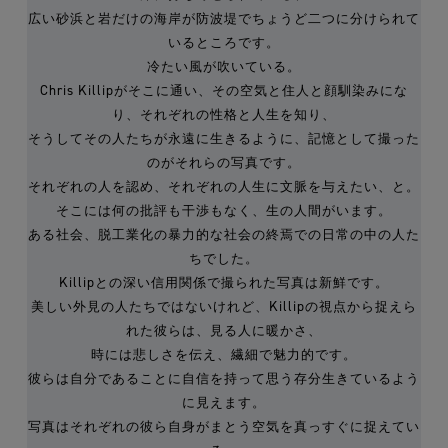
広い砂浜と岩だけの海岸が防波堤でちょうど二つに分けられて
いるところです。
冷たい風が吹いている。
Chris Killipがそこに通い、その空気と住人と顔馴染みにな
り、それぞれの性格と人生を知り、
そうしてその人たちが永遠に生きるように、記憶として撮った
のがそれらの写真です。
それぞれの人を認め、それぞれの人生に文脈を与えたい、と。
そこには何の批評も干渉もなく、生の人間がいます。
ある社会、脱工業化の暴力的な社会の終焉での日常の中の人た
ちでした。
Killipとの深い信用関係で撮られた写真は新鮮です。
美しい外見の人たちではないけれど、Killipの視点から捉えら
れた彼らは、見る人に暖かさ、
時には悲しさを伝え、繊細で魅力的です。
彼らは自分であることに自信を持って思う存分生きているよう
に見えます。
写真はそれぞれの彼ら自身がまとう空気を真っすぐに捉えてい