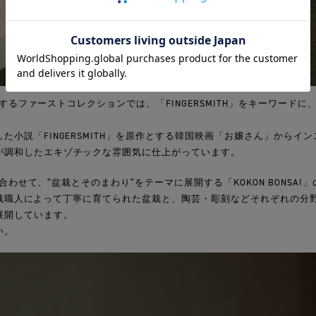
で展開するファーストコレクションでは、「FINGERSMITH」をキーワー
た小説「FINGERSMITH」を原作とする韓国映画「お嬢さん」からイ
が調和したエキゾチックな雰囲気に仕上がっています。
Pに合わせて、”盆栽とそのまわり”をテーマに展開する「KOKON BONSA
内の盆栽職人によって丁寧に育てられた盆栽と、陶芸・彫刻などそれぞれの分
展開しています。
い。