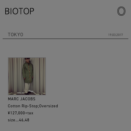
TOKYO
19.03.2017
MARC JACOBS
Cotton Rip-Stop;Oversized
¥127,000+tax
size…46,48