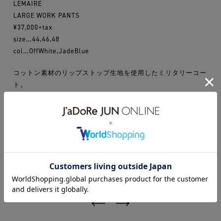
LEMAIRE
LARGE WORK PANTS
¥37,000+tax
size…44,46,48
col…OffWhite,JadeBlue
コットン素材のリップストップ生地を使用したミリタリーコー
ト。
テーピングの配色がアクセントになり、柔らかい印象を与えま
す。
17ss
lemaire
marcjacobs
WEAR