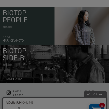
BIOTOP
PEOPLE
20.05.2026
No.51
MARI OKAMOTO
BIOTOP
SIDE-B
28.10.2024
No.2
HISASHI OHTA
BIOTOP
CONTACT
ë BIOTOP
PRIVACY POLICY
Flower shop BIOTOP by zero two THREE
ABOUT THIS SITE
KEEP GREEN BIOTOP
RECRUIT
RAMUSIO BIOTOP FUKUOKA
STORE INFO