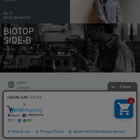
20.05.2026
No.51
MARI OKAMOTO
BIOTOP
SIDE-B
28.10.2024
No.2
HISASHI OHTA
BIOTOP
CONTACT
ë BIOTOP
PRIVACY POLICY
Flower shop BIOTOP by zero two THREE
ABOUT THIS SITE
KEEP GREEN BIOTOP
RECRUIT
RAMUSIO BIOTOP FUKUOKA
STORE INFO
bw BIOTOP
KITCHEN bw BIOTOP
Copyright © BIOTOP All Right Reserved.