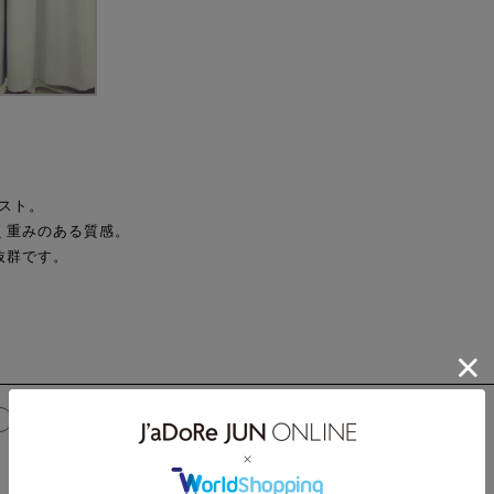
ベスト。
く重みのある質感。
抜群です。
a
WEAR