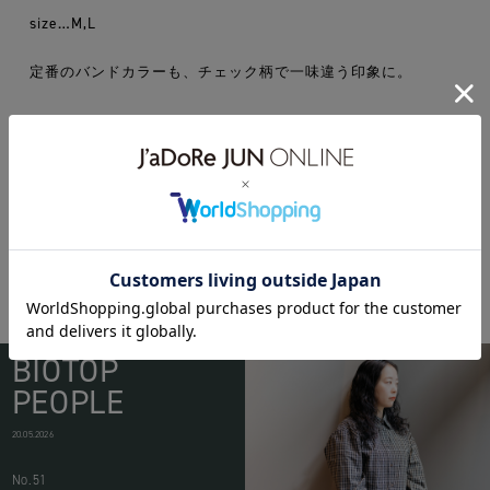
size…M,L
定番のバンドカラーも、チェック柄で一味違う印象に。
KICSDOCUMENT
BIOTOP
PEOPLE
20.05.2026
No.51