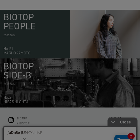
BIOTOP
PEOPLE
20.05.2026
No.51
MARI OKAMOTO
BIOTOP
SIDE-B
28.10.2024
No.2
HISASHI OHTA
BIOTOP
CONTACT
ë BIOTOP
PRIVACY POLICY
Flower shop BIOTOP by zero two THREE
ABOUT THIS SITE
KEEP GREEN BIOTOP
RECRUIT
RAMUSIO BIOTOP FUKUOKA
STORE INFO