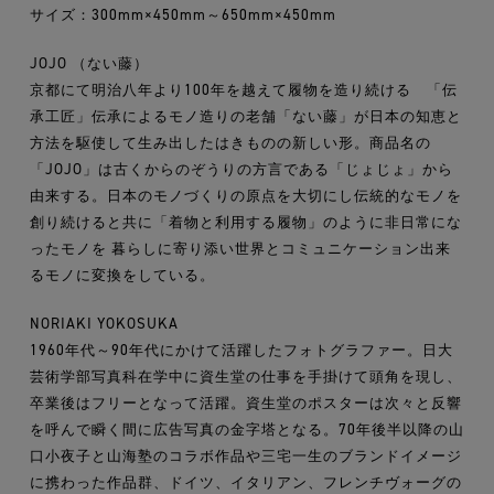
サイズ：300mm×450mm～650mm×450mm
JOJO （ない藤）
京都にて明治八年より100年を越えて履物を造り続ける 「伝
承工匠」伝承によるモノ造りの老舗「ない藤」が日本の知恵と
方法を駆使して生み出したはきものの新しい形。商品名の
「JOJO」は古くからのぞうりの方言である「じょじょ」から
由来する。日本のモノづくりの原点を大切にし伝統的なモノを
創り続けると共に「着物と利用する履物」のように非日常にな
ったモノを 暮らしに寄り添い世界とコミュニケーション出来
るモノに変換をしている。
NORIAKI YOKOSUKA
1960年代～90年代にかけて活躍したフォトグラファー。日大
芸術学部写真科在学中に資生堂の仕事を手掛けて頭角を現し、
卒業後はフリーとなって活躍。資生堂のポスターは次々と反響
を呼んで瞬く間に広告写真の金字塔となる。70年後半以降の山
口小夜子と山海塾のコラボ作品や三宅一生のブランドイメージ
に携わった作品群、ドイツ、イタリアン、フレンチヴォーグの