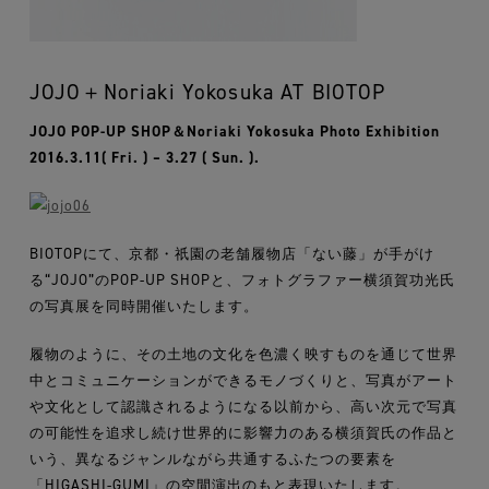
JOJO＋Noriaki Yokosuka AT BIOTOP
JOJO POP-UP SHOP＆Noriaki Yokosuka Photo Exhibition
2016.3.11( Fri. ) – 3.27 ( Sun. ).
BIOTOPにて、京都・祇園の老舗履物店「ない藤」が手がけ
る“JOJO”のPOP-UP SHOPと、フォトグラファー横須賀功光氏
の写真展を同時開催いたします。
履物のように、その土地の文化を色濃く映すものを通じて世界
中とコミュニケーションができるモノづくりと、写真がアート
や文化として認識されるようになる以前から、高い次元で写真
の可能性を追求し続け世界的に影響力のある横須賀氏の作品と
いう、異なるジャンルながら共通するふたつの要素を
「HIGASHI-GUMI」の空間演出のもと表現いたします。