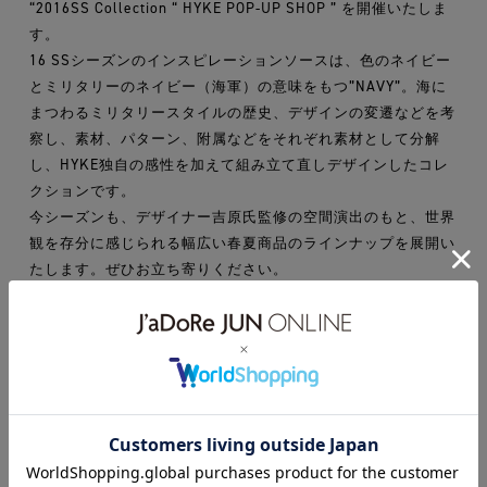
“2016SS Collection “ HYKE POP-UP SHOP ” を開催いたしま
す。
16 SSシーズンのインスピレーションソースは、色のネイビー
とミリタリーのネイビー（海軍）の意味をもつ”NAVY”。海に
まつわるミリタリースタイルの歴史、デザインの変遷などを考
察し、素材、パターン、附属などをそれぞれ素材として分解
し、HYKE独自の感性を加えて組み立て直しデザインしたコレ
クションです。
今シーズンも、デザイナー吉原氏監修の空間演出のもと、世界
観を存分に感じられる幅広い春夏商品のラインナップを展開い
たします。ぜひお立ち寄りください。
※ご来店のお客様優先となります為、お取り置きは承りかねま
す。
※通信販売ご希望のお客様は、2/15(月)からの承りとなります
ので、ご了承くださいませ。