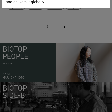
popup
16aw
biotop
hyke
BIOTOP
PEOPLE
20.05.2026
No.51
MARI OKAMOTO
BIOTOP
SIDE-B
28.10.2024