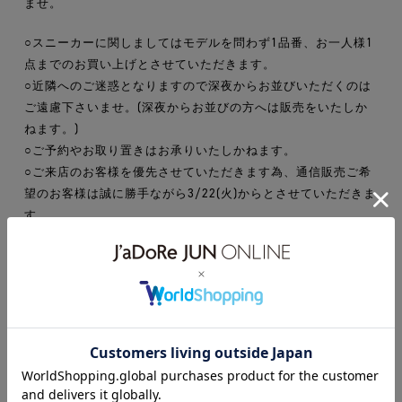
ませ。
○スニーカーに関しましてはモデルを問わず1品番、お一人様1
点までのお買い上げとさせていただきます。
○近隣へのご迷惑となりますので深夜からお並びいただくのは
ご遠慮下さいませ。(深夜からお並びの方へは販売をいたしか
ねます。)
○ご予約やお取り置きはお承りいたしかねます。
○ご来店のお客様を優先させていただきます為、通信販売ご希
望のお客様は誠に勝手ながら3/22(火)からとさせていただきま
す。
その他、何かご不明な点等あればお気軽にお問い合わせ下さい
ませ。
popup
adidas
hyke
hykexadidas