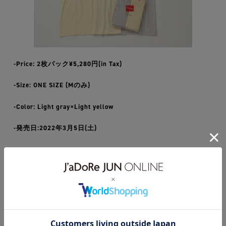
-Price: 2枚パック¥5,280円(in Tax)
-Size: ONE SIZE (Mのみ)
-Color: Light gray×Light yellow
-発売日:2022年3月5日(土)
ONLINE STORE URL
https://www.junonline.jp/adam-et-rope-
femme/product/tops/tank-tops/BLM32870
.