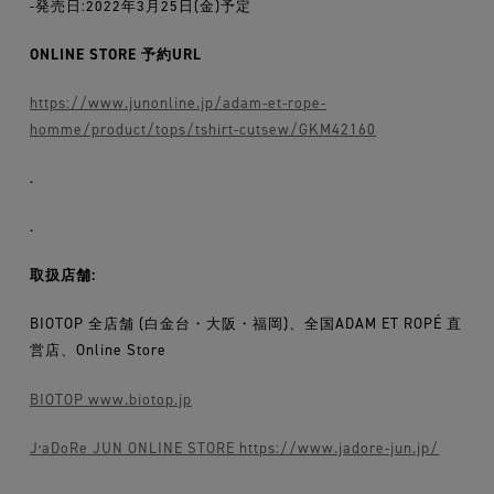
-発売日:2022年3月25日(金)予定
ONLINE STORE 予約URL
https://www.junonline.jp/adam-et-rope-
homme/product/tops/tshirt-cutsew/GKM42160
.
.
取扱店舗:
BIOTOP 全店舗 (白金台・大阪・福岡)、全国ADAM ET ROPÉ 直
営店、Online Store
BIOTOP www.biotop.jp
JʼaDoRe JUN ONLINE STORE https://www.jadore-jun.jp/