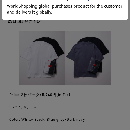
.
＜Recycle Cotton Mock Neck T-Shirts＞ Unisex 2022年3月
25日(金) 発売予定
-Price: 2枚パック¥5,940円(in Tax)
-Size: S, M, L, XL
-Color: White×Black, Blue gray×Dark navy