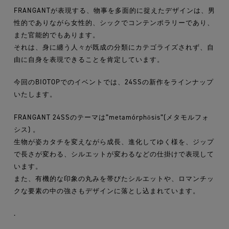
FRANGANTが表現する、物事を多面的に捉えたデザインは、男
性的でありながら女性的、シックでコンテンポラリーであり、
また官能的でもあります。
それは、身に纏う人々が既成の分類にカテゴライズされず、自
由に自身を表現できることを肯定しています。
今回のBIOTOPでのイベントでは、24SSの新作をラインナップ
いたします。
FRANGANT 24SSのテーマは”metamórphōsis”(メタモルフォ
シス) 。
生物が姿カタチを変えながら成⻑、進化してゆく様を、ジップ
で⻑さが変わる、シルエットが変わるなどの仕掛けで表現して
います。
また、有機的な印象の丸みを帯びたシルエットや、ロマンチッ
クな要素の中の強さもデザインに落とし込まれています。
.