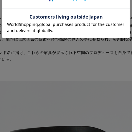
大学で本格的に美術を学び、雑誌「THE WORLD OF INTERIORS
の活動は、家具のデザイン、空間プロデュースからファッションに至る
素材としたもの、溶岩や歪んだ木を用いたものなど多岐に渡り、組み合
る。製作は伝統工芸の技術を持つ熟練の職人の手に委ねられ、彫刻的な
ランド名に掲げ、これらの家具が展示される空間のプロデュースも自身で
ている。