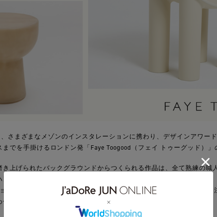
金）より、さまざまなメゾンのインスタレーションに携わり、デザインアワー
でを手掛けるロンドン発「Faye Toogood（フェイ トゥーグッド
goodの磨き上げられたバックグラウンドからつくられる作品は、全て熟練の
ハンドメイドされています。
ン“Assemblage”から代表的なROLY-POLYシリーズ、Spade Cha
わせた家具を店頭にてご覧ください。