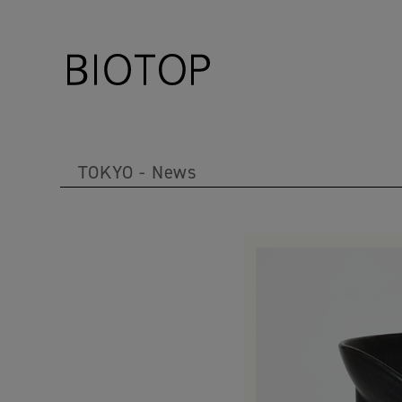
TOKYO
News