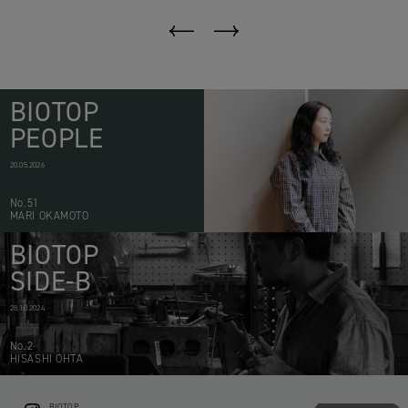
BIOTOP
PEOPLE
20.05.2026
No.51
MARI OKAMOTO
BIOTOP
SIDE-B
28.10.2024
No.2
HISASHI OHTA
BIOTOP
CONTACT