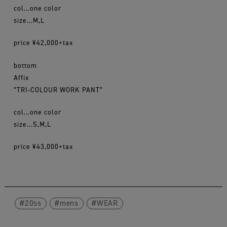
col…one color
size…M,L
price ¥42,000+tax
bottom
Affix
“TRI-COLOUR WORK PANT”
col…one color
size…S,M,L
price ¥43,000+tax
20ss
mens
WEAR