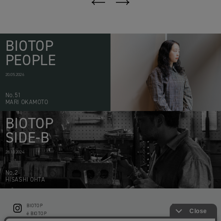
BIOTOP
PEOPLE
20.05.2026
No.51
MARI OKAMOTO
BIOTOP
SIDE-B
28.10.2024
No.2
HISASHI OHTA
BIOTOP
CONTACT
ë BIOTOP
PRIVACY POLICY