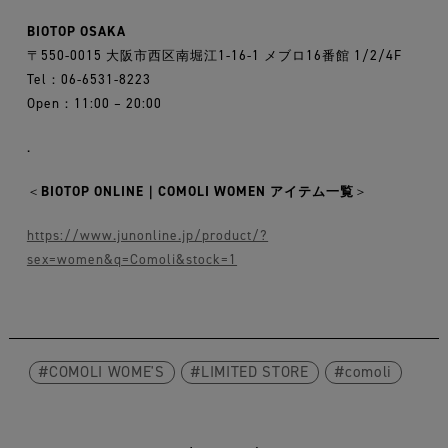
BIOTOP OSAKA
〒550-0015 大阪市西区南堀江1-16-1 メブロ16番館 1/2/4F
Tel：06-6531-8223
Open：11:00 – 20:00
.
＜
BIOTOP ONLINE｜COMOLI WOMEN アイテム一覧
＞
https://www.junonline.jp/product/?
sex=women&q=Comoli&stock=1
COMOLI WOME'S
LIMITED STORE
comoli