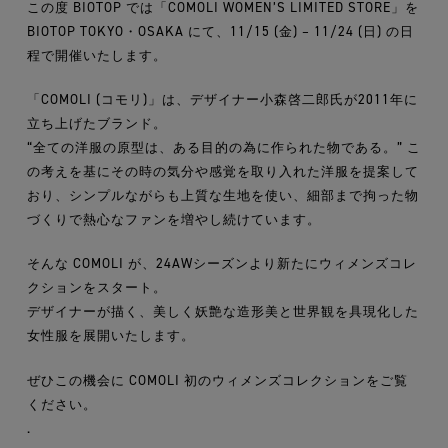
この度 BIOTOP では「COMOLI WOMEN’S LIMITED STORE」を
BIOTOP TOKYO・OSAKA にて、11/15 (金) – 11/24 (日) の日
程で開催いたします。
「COMOLI (コモリ)」は、デザイナー小森啓二郎氏が2011年に
立ち上げたブランド。
“全ての洋服の原型は、ある目的の為に作られた物である。” こ
の考えを基にその時の気分や感覚を取り入れた洋服を提案して
おり、シンプルながらも上質な生地を使い、細部まで拘った物
づくりで熱心なファンを増やし続けています。
そんな COMOLI が、24AWシーズンより新たにウィメンズコレ
クションをスタート。
デザイナーが描く、美しく妖艶な造形美と世界観を具現化した
女性服を展開いたします。
ぜひこの機会に COMOLI 初のウィメンズコレクションをご覧
ください。
.