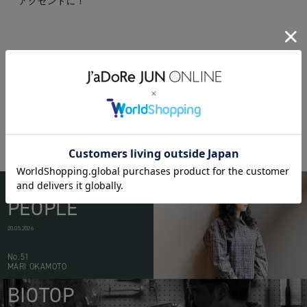
アクセントに！
codysanderson
BIOTOP
PEOPLE
20.05.2026
No.51
MARI OKAMOTO
BIOTOP