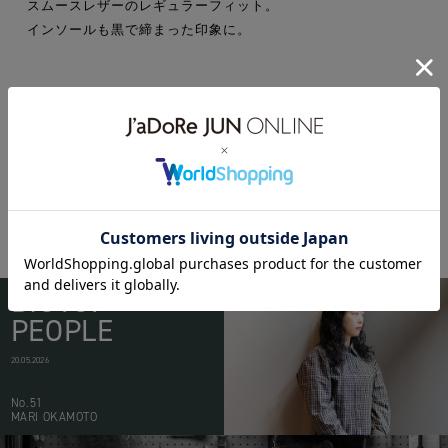
スムースレザーのレギュラーフィット。
インソールも黒で締まった印象に。
birkenstock
BIOTOP
PEOPLE
20.05.2026
No.51
MARI OKAMOTO