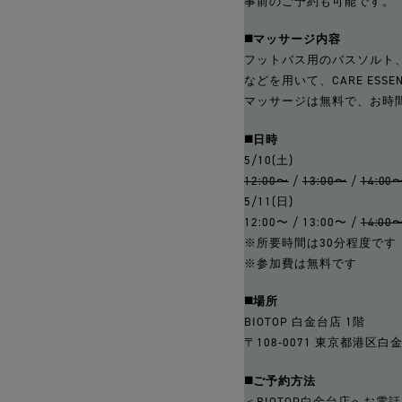
事前のご予約も可能です。
◼️マッサージ内容
フットバス用のバスソルト
などを用いて、CARE ES
マッサージは無料で、お時間
◼️
日時
5/10(土)
12:00〜
/
13:00〜
/
14:00
5/11(日)
12:00〜 / 13:00〜 /
14:00
※所要時間は30分程度です
※参加費は無料です
◼️場所
BIOTOP 白金台店 1階
〒108-0071 東京都港区白金台
◼️
ご予約方法
＜BIOTOP白金台店へお電話