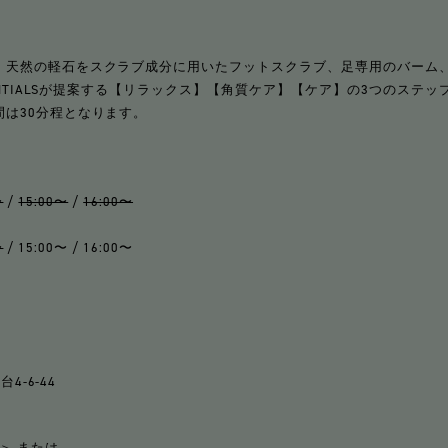
、天然の軽石をスクラブ成分に用いたフットスクラブ、足専用のバーム
SENTIALSが提案する【リラックス】【角質ケア】【ケア】の3つのステ
は30分程となります。
〜
/
15:00〜
/
16:00〜
〜
/ 15:00〜 / 16:00〜
4-6-44
＞ または