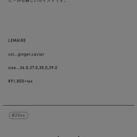
LEMAIRE
col…ginger,caviar
size…36.0,37.0,38.0,39.0
¥91,800+tax
20ss