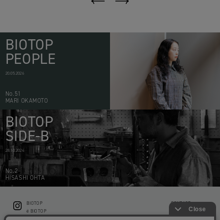
BIOTOP
PEOPLE
20.05.2026
No.51
MARI OKAMOTO
BIOTOP
SIDE-B
28.10.2024
No.2
HISASHI OHTA
BIOTOP
CONTACT
ë BIOTOP
PRIVACY POLICY
Flower shop BIOTOP by zero two THREE
ABOUT THIS SITE