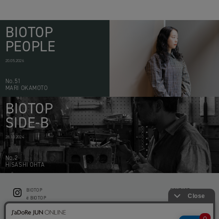
BIOTOP
PEOPLE
20.05.2026
No.51
MARI OKAMOTO
BIOTOP
SIDE-B
28.10.2024
No.2
HISASHI OHTA
BIOTOP
CONTACT
ë BIOTOP
PRIVACY POLICY
Flower shop BIOTOP by zero two THREE
ABOUT THIS SITE
KEEP GREEN BIOTOP
RECRUIT