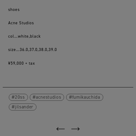
shoes
Acne Studios
col…white,black
size…36.0,37.0,38.0,39.0
¥59,000 + tax
20ss
acnestudios
fumikauchida
jilsander