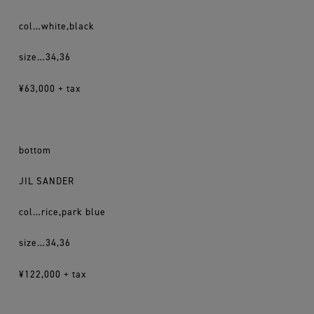
col…white,black
size…34,36
¥63,000 + tax
bottom
JIL SANDER
col…rice,park blue
size…34,36
¥122,000 + tax