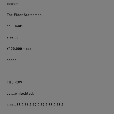
bottom
The Elder Statesman
col…multi
size…S
¥120,000 + tax
shoes
THE ROW
col…white,black
size…36.0,36.5,37.0,37.5,38.0,38.5