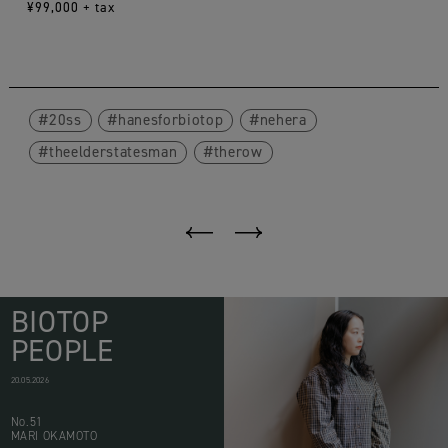
¥99,000 + tax
20ss
hanesforbiotop
nehera
theelderstatesman
therow
BIOTOP
PEOPLE
20.05.2026
No.51
MARI OKAMOTO