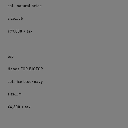
col…natural beige
size…36
¥77,000 + tax
top
Hanes FOR BIOTOP
col…ice blue×navy
size…M
¥4,800 + tax