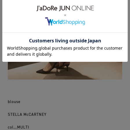
blouse
STELLA McCARTNEY
col…MULTI