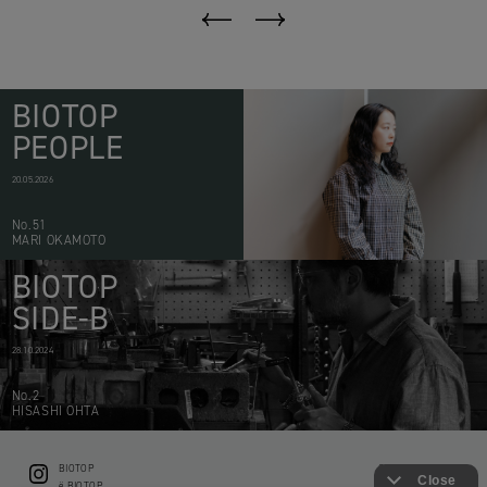
BIOTOP
PEOPLE
20.05.2026
No.51
MARI OKAMOTO
BIOTOP
SIDE-B
28.10.2024
No.2
HISASHI OHTA
BIOTOP
CONTACT
ë BIOTOP
PRIVACY POLICY