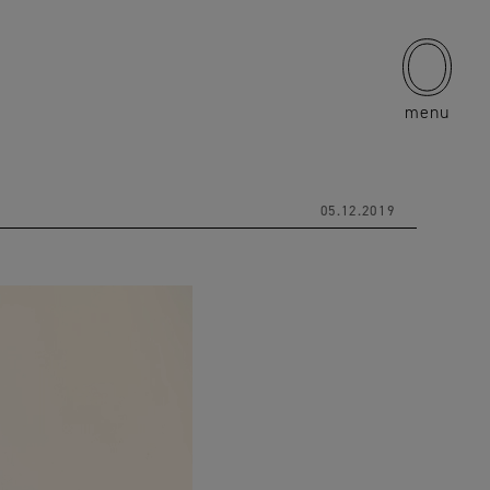
menu
05.12.2019