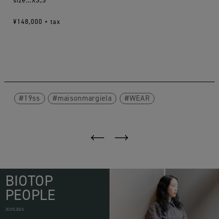
¥148,000 + tax
19ss
maisonmargiela
WEAR
BIOTOP
PEOPLE
20.05.2026