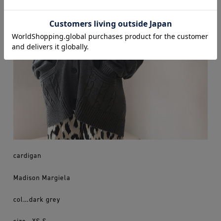
cardigan
Madison Margiela
col…dark grey
size…XS,S