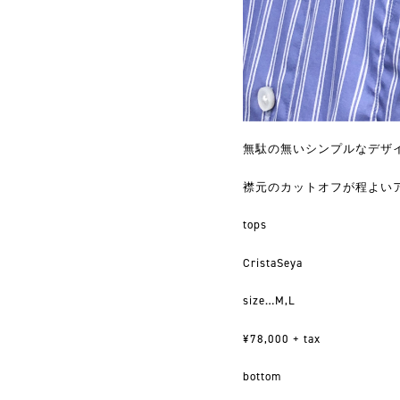
無駄の無いシンプルなデザ
襟元のカットオフが程よい
tops
CristaSeya
size…M,L
¥78,000 + tax
bottom