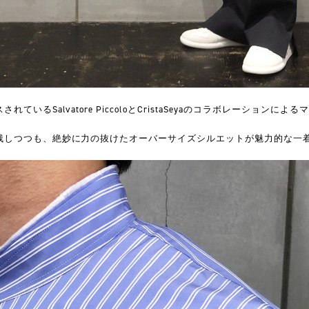
いるSalvatore PiccoloとCristaSeyaのコラボレーションに
残しつつも、絶妙に力の抜けたオーバーサイズシルエットが魅力的な一