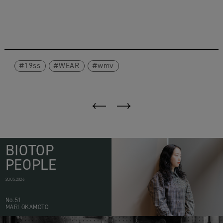
19ss
WEAR
wmv
BIOTOP
PEOPLE
20.05.2026
No.51
MARI OKAMOTO