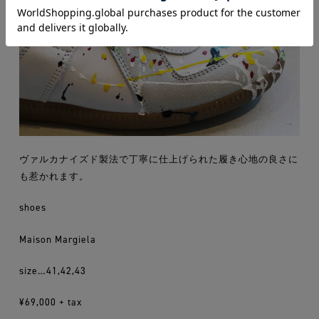
ヴァルカナイズド製法で丁寧に仕上げられた履き心地の良さに
も惹かれます。
shoes
Maison Margiela
size…41,42,43
¥69,000 + tax