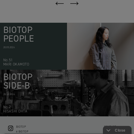
BIOTOP
PEOPLE
20.05.2026
No.51
MARI OKAMOTO
BIOTOP
SIDE-B
28.10.2024
No.2
HISASHI OHTA
BIOTOP
CONTACT
ë BIOTOP
PRIVACY POLICY