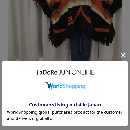
outer
LAILA VINTAGE
(RALPH LAURENT)
¥76,000 + tax