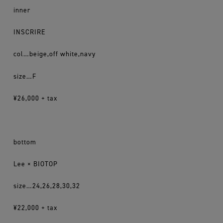
inner
INSCRIRE
col…beige,off white,navy
size…F
¥26,000 + tax
bottom
Lee × BIOTOP
size…24,26,28,30,32
¥22,000 + tax