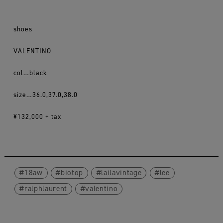
shoes
VALENTINO
col…black
size…36.0,37.0,38.0
¥132,000 + tax
18aw
biotop
lailavintage
lee
ralphlaurent
valentino