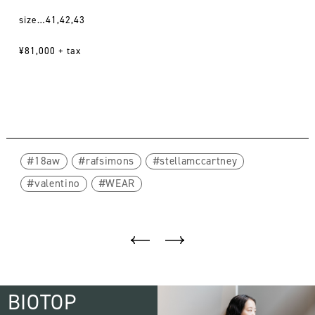
size…41,42,43
¥81,000 + tax
18aw
rafsimons
stellamccartney
valentino
WEAR
BIOTOP