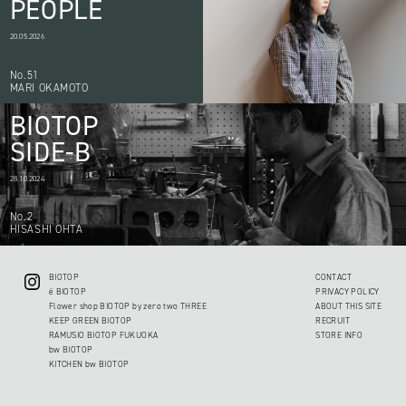
PEOPLE
20.05.2026
No.51
MARI OKAMOTO
BIOTOP
SIDE-B
28.10.2024
No.2
HISASHI OHTA
BIOTOP
CONTACT
ë BIOTOP
PRIVACY POLICY
Flower shop BIOTOP by zero two THREE
ABOUT THIS SITE
KEEP GREEN BIOTOP
RECRUIT
RAMUSIO BIOTOP FUKUOKA
STORE INFO
bw BIOTOP
KITCHEN bw BIOTOP