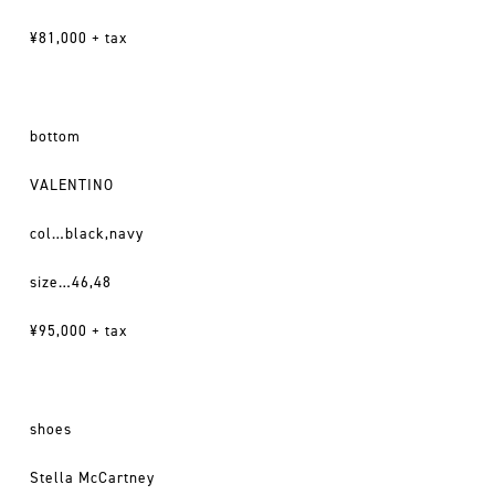
¥81,000 + tax
bottom
VALENTINO
col…black,navy
size…46,48
¥95,000 + tax
shoes
Stella McCartney