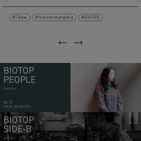
18aw
maisonmargiela
SHOES
BIOTOP
PEOPLE
20.05.2026
No.51
MARI OKAMOTO
BIOTOP
SIDE-B
28.10.2024