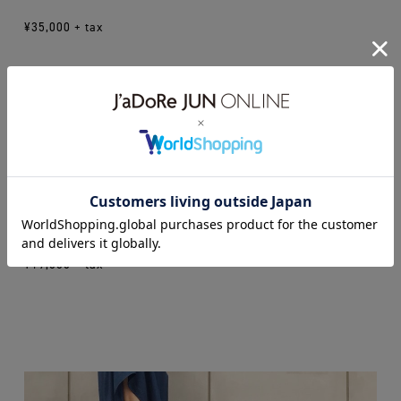
¥35,000 + tax
shoes
ANCIENT GREEK SANDALS
col … beige
size … 35.0 , 36.0 , 37.0 , 38.0
¥19,000 + tax