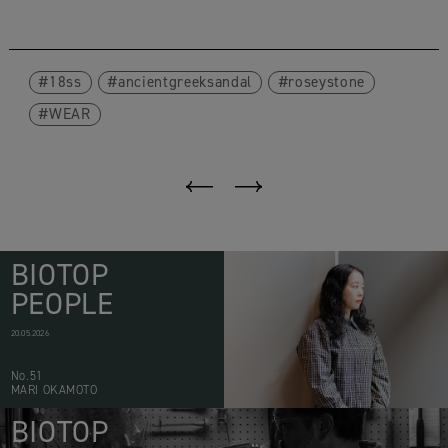
18ss
ancientgreeksandal
roseystone
WEAR
BIOTOP
PEOPLE
20.05.2026
No.51
MARI OKAMOTO
BIOTOP