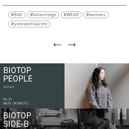
BAG
lailavintage
WEAR
womens
yvessaintlaurent
BIOTOP
PEOPLE
20.05.2026
No.51
MARI OKAMOTO
BIOTOP
SIDE-B