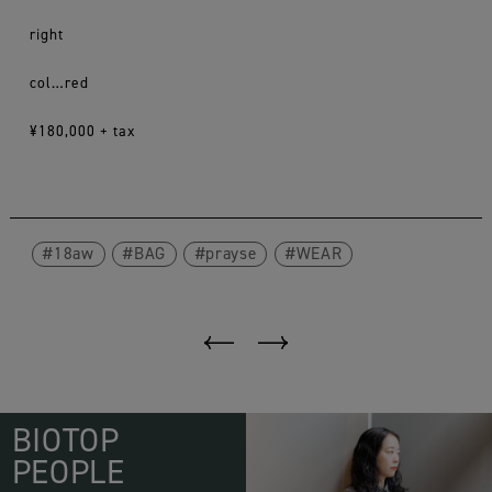
right
col…red
¥180,000 + tax
18aw
BAG
prayse
WEAR
BIOTOP
PEOPLE