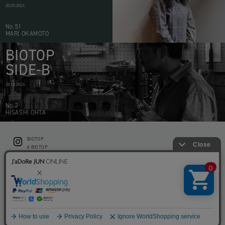
20.05.2026
No.51
MARI OKAMOTO
BIOTOP
SIDE-B
28.10.2024
No.2
HISASHI OHTA
BIOTOP
CONTACT
ë BIOTOP
PRIVACY POLICY
Flower shop BIOTOP by zero two THREE
ABOUT THIS SITE
KEEP GREEN BIOTOP
RECRUIT
RAMUSIO BIOTOP FUKUOKA
STORE INFO
bw BIOTOP
KITCHEN bw BIOTOP
Copyright © BIOTOP All Right Reserved.