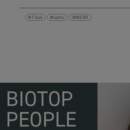
17aw
oamc
WEAR
BIOTOP
PEOPLE