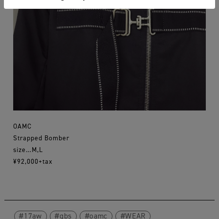
OAMC
Strapped Bomber
size…M,L
¥92,000+tax
17aw
gbs
oamc
WEAR