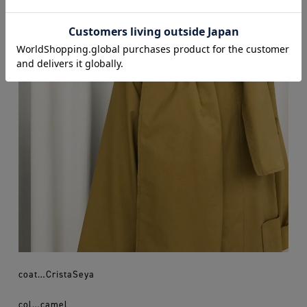
coat…CristaSeya
col…camel