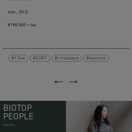
size…XS,S
¥198,000 + tax
17aw
COAT
cristaseya
womens
BIOTOP
PEOPLE
20.05.2026