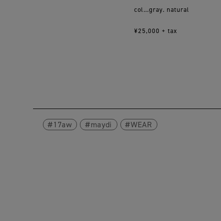
col…gray. natural
¥25,000 + tax
17aw
maydi
WEAR