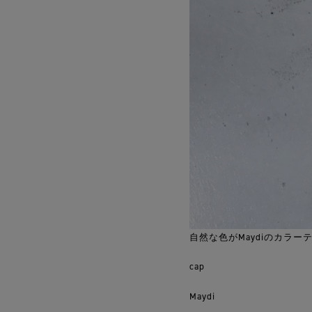
自然な色がMaydiのカラー
cap
Maydi