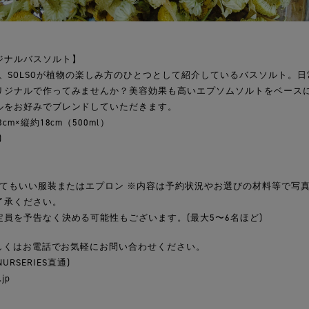
ジナルバスソルト】
.211）で、SOLSOが植物の楽しみ方のひとつとして紹介しているバスソルト
リジナルで作ってみませんか？美容効果も高いエプソムソルトをベース
ルをお好みでブレンドしていただきます。
m×縦約18cm（500ml）
)
れてもいい服装またはエプロン ※内容は予約状況やお選びの材料等で写
了承ください。
員を予告なく決める可能性もございます。(最大5〜6名ほど)
もしくはお電話でお気軽にお問い合わせください。
PNURSERIES直通)
.jp