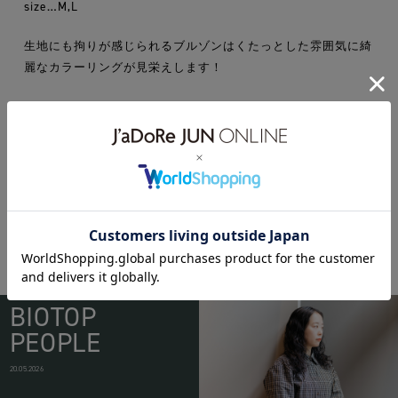
size…M,L
生地にも拘りが感じられるブルゾンはくたっとした雰囲気に綺
麗なカラーリングが見栄えします！
16ss
1stpat-rn
WEAR
BIOTOP
PEOPLE
20.05.2026