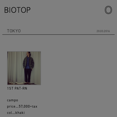
TOKYO
20.03.2016
1ST PAT-RN
campo
price…57,000+tax
col…khaki