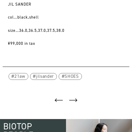
JIL SANDER
col…black,shell
size…36.0,36.5,37.0,37.5,38.0
¥99,000 in tax
21aw
jilsander
SHOES
BIOTOP