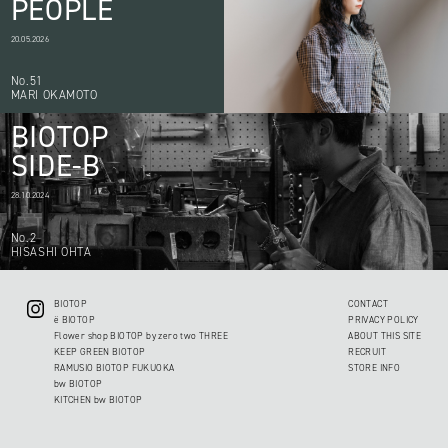
PEOPLE
20.05.2026
No.51
MARI OKAMOTO
BIOTOP
SIDE-B
28.10.2024
No.2
HISASHI OHTA
BIOTOP
CONTACT
ë BIOTOP
PRIVACY POLICY
Flower shop BIOTOP by zero two THREE
ABOUT THIS SITE
KEEP GREEN BIOTOP
RECRUIT
RAMUSIO BIOTOP FUKUOKA
STORE INFO
bw BIOTOP
KITCHEN bw BIOTOP