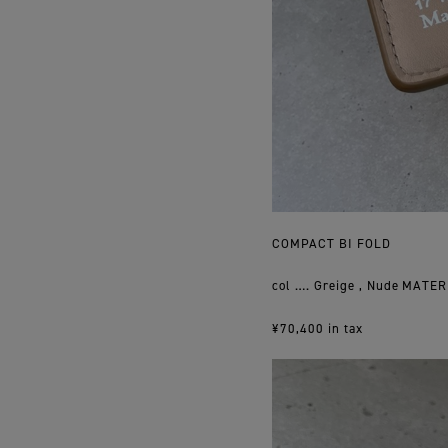
COMPACT BI FOLD
col …. Greige , Nude MATE
¥70,400 in tax