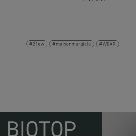
21aw
maisonmargiela
WEAR
BIOTOP