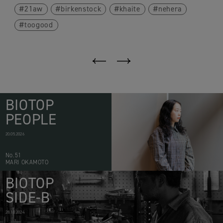
21aw
birkenstock
khaite
nehera
toogood
BIOTOP
PEOPLE
20.05.2026
No.51
MARI OKAMOTO
BIOTOP
SIDE-B
28.10.2024