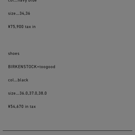
col…navy blue
size…34,36
¥75,900 tax in
shoes
BIRKENSTOCK×toogood
col…black
size…36.0,37.0,38.0
¥54,670 in tax