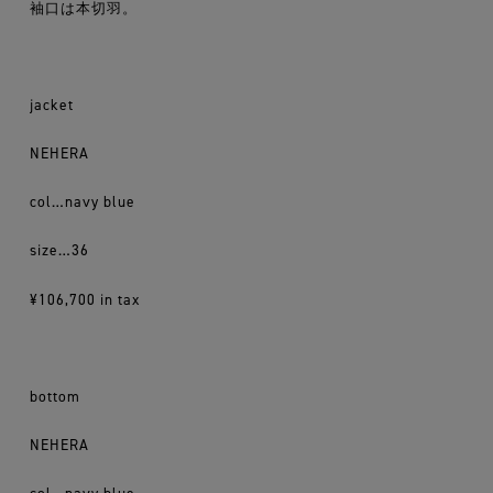
袖口は本切羽。
jacket
NEHERA
col…navy blue
size…36
¥106,700 in tax
bottom
NEHERA