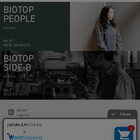
BIOTOP
PEOPLE
20.05.2026
No.51
MARI OKAMOTO
BIOTOP
SIDE-B
28.10.2024
No.2
HISASHI OHTA
BIOTOP
CONTACT
ë BIOTOP
PRIVACY POLICY
Flower shop BIOTOP by zero two THREE
ABOUT THIS SITE
KEEP GREEN BIOTOP
RECRUIT
RAMUSIO BIOTOP FUKUOKA
STORE INFO
bw BIOTOP