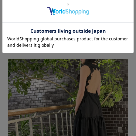
size … 6
col … BLACK
¥150,700 in tax